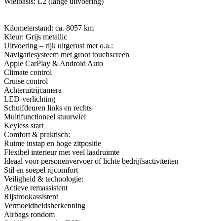
Wielbasis: L2 (lange uitvoering)
Kilometerstand: ca. 8057 km
Kleur: Grijs metallic
Uitvoering – rijk uitgerust met o.a.:
Navigatiesysteem met groot touchscreen
Apple CarPlay & Android Auto
Climate control
Cruise control
Achteruitrijcamera
LED-verlichting
Schuifdeuren links en rechts
Multifunctioneel stuurwiel
Keyless start
Comfort & praktisch:
Ruime instap en hoge zitpositie
Flexibel interieur met veel laadruimte
Ideaal voor personenvervoer of lichte bedrijfsactiviteiten
Stil en soepel rijcomfort
Veiligheid & technologie:
Actieve remassistent
Rijstrookassistent
Vermoeidheidsherkenning
Airbags rondom