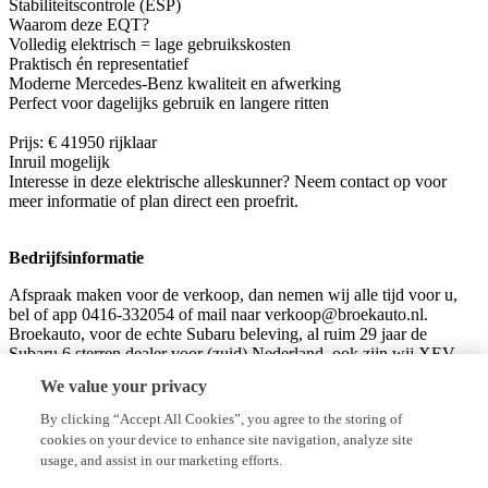
Stabiliteitscontrole (ESP)
Waarom deze EQT?
Volledig elektrisch = lage gebruikskosten
Praktisch én representatief
Moderne Mercedes-Benz kwaliteit en afwerking
Perfect voor dagelijks gebruik en langere ritten
Prijs: € 41950 rijklaar
Inruil mogelijk
Interesse in deze elektrische alleskunner? Neem contact op voor
meer informatie of plan direct een proefrit.
Bedrijfsinformatie
Afspraak maken voor de verkoop, dan nemen wij alle tijd voor u,
bel of app 0416-332054 of mail naar verkoop@broekauto.nl.
Broekauto, voor de echte Subaru beleving, al ruim 29 jaar de
Subaru 6 sterren dealer voor (zuid) Nederland, ook zijn wij XEV
dealer. ook alle andere merken gebruikte auto's op voorraad en
We value your privacy
Broekauto AutoFirst ook voor onderhoud van alle merken. U vindt
hier ook diverse youngtimers ( Youngtimer@broekauto.nl )
By clicking “Accept All Cookies”, you agree to the storing of
aangezien wij in het verleden 38 jaar Rover/MG dealer zijn geweest.
cookies on your device to enhance site navigation, analyze site
Voor Subaru tuning hebben wij ons eigen huismerk ScoobySport
usage, and assist in our marketing efforts.
kijkt u eens op www.scoobysport.nl of neem contact op voor een